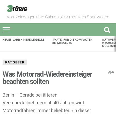
Von Kleinwagen über Cabrios bis zu rassigen Sportwagen
NEUES JAHR – NEUE MODELLE
4MATIC FÜR DIE KOMPAKTEN
AUTOVER
AKTUELLES
BEI MERCEDES
WECHSELN
MÖGLICHK
RATGEBER
Was Motorrad-Wiedereinsteiger
(dpa)
beachten sollten
Berlin – Gerade bei älteren
Verkehrsteilnehmern ab 40 Jahren wird
Motorradfahren immer beliebter. «In dieser