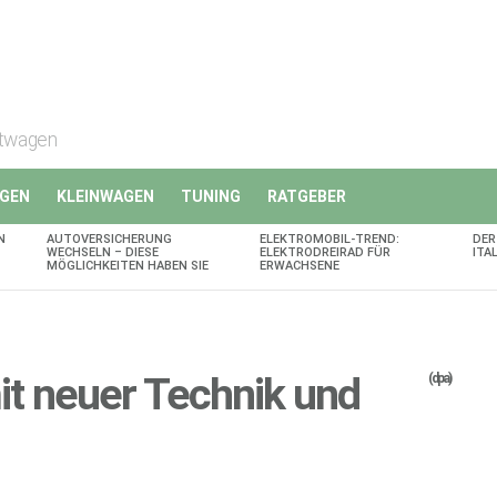
rtwagen
GEN
KLEINWAGEN
TUNING
RATGEBER
N
AUTOVERSICHERUNG
ELEKTROMOBIL-TREND:
DER
WECHSELN – DIESE
ELEKTRODREIRAD FÜR
ITA
MÖGLICHKEITEN HABEN SIE
ERWACHSENE
mit neuer Technik und
(dpa)