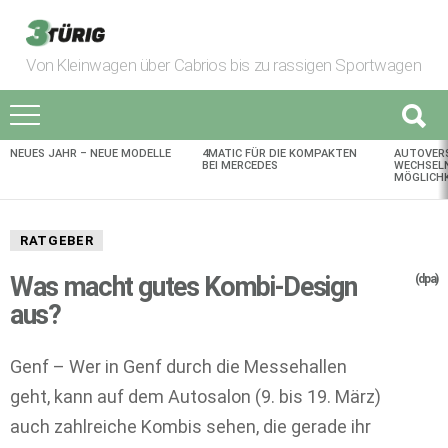
Von Kleinwagen über Cabrios bis zu rassigen Sportwagen
NEUES JAHR – NEUE MODELLE
4MATIC FÜR DIE KOMPAKTEN
AUTOVER
AKTUELLES
BEI MERCEDES
WECHSELN
MÖGLICHK
RATGEBER
Was macht gutes Kombi-Design
(dpa)
aus?
Genf – Wer in Genf durch die Messehallen
geht, kann auf dem Autosalon (9. bis 19. März)
auch zahlreiche Kombis sehen, die gerade ihr