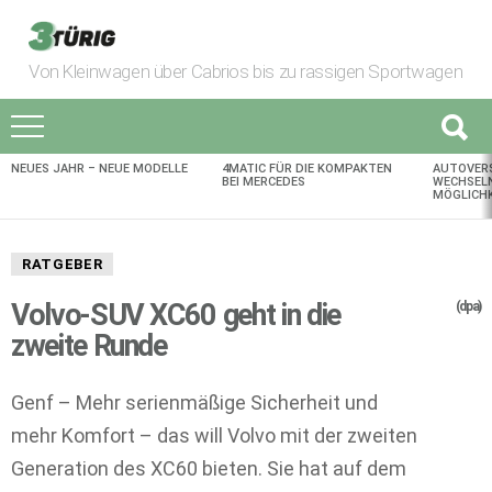
Von Kleinwagen über Cabrios bis zu rassigen Sportwagen
NEUES JAHR – NEUE MODELLE
4MATIC FÜR DIE KOMPAKTEN
AUTOVER
AKTUELLES
BEI MERCEDES
WECHSELN
MÖGLICHK
RATGEBER
Volvo-SUV XC60 geht in die
(dpa)
zweite Runde
Genf – Mehr serienmäßige Sicherheit und
mehr Komfort – das will Volvo mit der zweiten
Generation des XC60 bieten. Sie hat auf dem