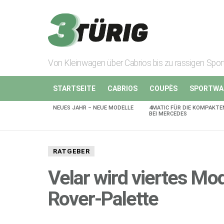
Von Kleinwagen über Cabrios bis zu rassigen Spo
STARTSEITE
CABRIOS
COUPÈS
SPORTWA
NEUES JAHR – NEUE MODELLE
4MATIC FÜR DIE KOMPAKTE
AKTUELLES
BEI MERCEDES
RATGEBER
Velar wird viertes Mod
Rover-Palette