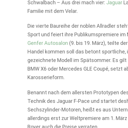
Schwalbach – Aus drei mach vier:
Jaguar
La
Familie mit dem Velar.
Die vierte Baureihe der noblen Allradler s
Sport und feiert ihre Publikumspremiere im
Genfer Autosalon
(9. bis 19. März), teilte de
Handel kommen soll das betont sportliche, 
gezeichnete Modell im Spätsommer. Es gilt
BMW X6 oder Mercedes GLE Coupé, setzt ab
Karosserieform.
Benannt nach dem allersten Prototypen des 
Technik des Jaguar F-Pace und startet desh
Sechszylinder-Motoren, heißt es aus Unter
allerdings erst zur Weltpremiere am 1. März
Rover auch die Preise verraten.