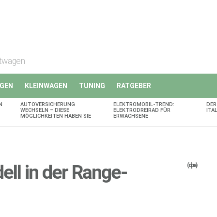
rtwagen
GEN
KLEINWAGEN
TUNING
RATGEBER
N
AUTOVERSICHERUNG
ELEKTROMOBIL-TREND:
DER
WECHSELN – DIESE
ELEKTRODREIRAD FÜR
ITA
MÖGLICHKEITEN HABEN SIE
ERWACHSENE
ell in der Range-
(dpa)