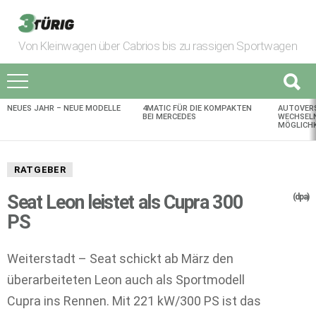
Von Kleinwagen über Cabrios bis zu rassigen Sportwagen
NEUES JAHR – NEUE MODELLE
4MATIC FÜR DIE KOMPAKTEN
AUTOVER
AKTUELLES
BEI MERCEDES
WECHSELN
MÖGLICHK
RATGEBER
Seat Leon leistet als Cupra 300
(dpa)
PS
Weiterstadt – Seat schickt ab März den
überarbeiteten Leon auch als Sportmodell
Cupra ins Rennen. Mit 221 kW/300 PS ist das