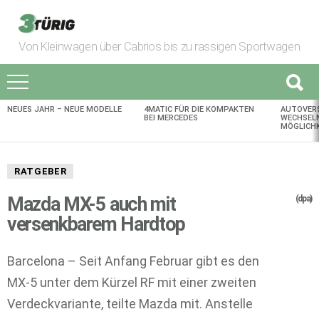
Von Kleinwagen über Cabrios bis zu rassigen Sportwagen
NEUES JAHR – NEUE MODELLE
4MATIC FÜR DIE KOMPAKTEN
AUTOVER
AKTUELLES
BEI MERCEDES
WECHSELN
MÖGLICHK
RATGEBER
Mazda MX-5 auch mit
(dpa)
versenkbarem Hardtop
Barcelona – Seit Anfang Februar gibt es den
MX-5 unter dem Kürzel RF mit einer zweiten
Verdeckvariante, teilte Mazda mit. Anstelle