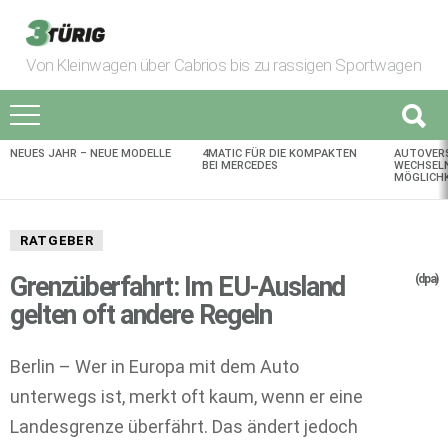
Von Kleinwagen über Cabrios bis zu rassigen Sportwagen
NEUES JAHR – NEUE MODELLE
4MATIC FÜR DIE KOMPAKTEN
AUTOVER
AKTUELLES
BEI MERCEDES
WECHSELN
MÖGLICHK
RATGEBER
Grenzüberfahrt: Im EU-Ausland
(dpa)
gelten oft andere Regeln
Berlin – Wer in Europa mit dem Auto
unterwegs ist, merkt oft kaum, wenn er eine
Landesgrenze überfährt. Das ändert jedoch