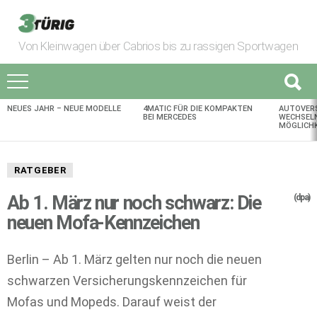
Von Kleinwagen über Cabrios bis zu rassigen Sportwagen
NEUES JAHR – NEUE MODELLE
4MATIC FÜR DIE KOMPAKTEN
AUTOVER
AKTUELLES
BEI MERCEDES
WECHSELN
MÖGLICHK
RATGEBER
Ab 1. März nur noch schwarz: Die
(dpa)
neuen Mofa-Kennzeichen
Berlin – Ab 1. März gelten nur noch die neuen
schwarzen Versicherungskennzeichen für
Mofas und Mopeds. Darauf weist der