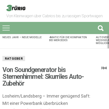
Von Kleinwagen über Cabrios bis zu rassigen Sportwagen
NEUES JAHR – NEUE MODELLE
4MATIC FÜR DIE KOMPAKTEN
AUTOVER
AKTUELLES
BEI MERCEDES
WECHSELN
MÖGLICHK
RATGEBER
Von Soundgenerator bis
(dpa)
Sternenhimmel: Skurriles Auto-
Zubehör
Losheim/Landsberg – Immer genügend Saft:
Mit einer Powerbank überbrücken