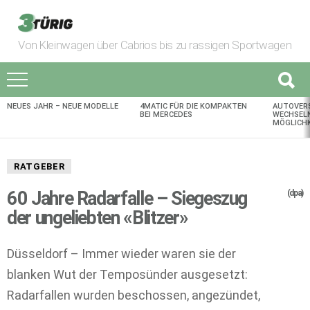
Von Kleinwagen über Cabrios bis zu rassigen Sportwagen
NEUES JAHR – NEUE MODELLE
4MATIC FÜR DIE KOMPAKTEN
AUTOVER
AKTUELLES
BEI MERCEDES
WECHSELN
MÖGLICHK
RATGEBER
60 Jahre Radarfalle – Siegeszug
(dpa)
der ungeliebten «Blitzer»
Düsseldorf – Immer wieder waren sie der
blanken Wut der Temposünder ausgesetzt:
Radarfallen wurden beschossen, angezündet,