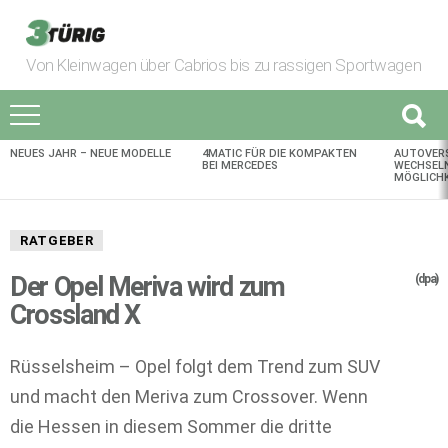
Von Kleinwagen über Cabrios bis zu rassigen Sportwagen
NEUES JAHR – NEUE MODELLE
4MATIC FÜR DIE KOMPAKTEN
AUTOVER
AKTUELLES
BEI MERCEDES
WECHSELN
MÖGLICHK
RATGEBER
Der Opel Meriva wird zum
(dpa)
Crossland X
Rüsselsheim – Opel folgt dem Trend zum SUV
und macht den Meriva zum Crossover. Wenn
die Hessen in diesem Sommer die dritte