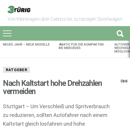
Von Kleinwagen über Cabrios bis zu rassigen Sportwagen
NEUES JAHR – NEUE MODELLE
4MATIC FÜR DIE KOMPAKTEN
AUTOVER
AKTUELLES
BEI MERCEDES
WECHSELN
MÖGLICHK
RATGEBER
Nach Kaltstart hohe Drehzahlen
(dpa)
vermeiden
Stuttgart – Um Verschleiß und Spritverbrauch
zu reduzieren, sollten Autofahrer nach einem
Kaltstart gleich losfahren und hohe