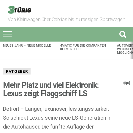
Von Kleinwagen über Cabrios bis zu rassigen Sportwagen
NEUES JAHR – NEUE MODELLE
4MATIC FÜR DIE KOMPAKTEN
AUTOVER
AKTUELLES
BEI MERCEDES
WECHSELN
MÖGLICHK
RATGEBER
Mehr Platz und viel Elektronik:
(dpa)
Lexus zeigt Flaggschiff LS
Detroit – Länger, luxuriöser, leistungsstärker:
So schickt Lexus seine neue LS-Generation in
die Autohäuser. Die fünfte Auflage der