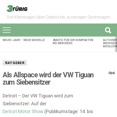
Von Kleinwagen über Cabrios bis zu rassigen Sportwagen
NEUES JAHR – NEUE MODELLE
4MATIC FÜR DIE KOMPAKTEN
AUTOVER
AKTUELLES
BEI MERCEDES
WECHSELN
MÖGLICHK
RATGEBER
Als Allspace wird der VW Tiguan
(dpa)
zum Siebensitzer
Detroit – Der VW Tiguan wird zum
Siebensitzer: Auf der
Detroit Motor Show
(Publikumstage: 14. bis