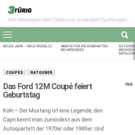
Von Kleinwagen über Cabrios bis zu rassigen Sportwagen
NEUES JAHR – NEUE MODELLE
4MATIC FÜR DIE KOMPAKTEN
AUTOVER
AKTUELLES
BEI MERCEDES
WECHSELN
MÖGLICHK
COUPÈS
RATGEBER
Das Ford 12M Coupé feiert
(dpa)
Geburtstag
Köln – Der Mustang ist eine Legende, den
Capri kennt man zumindest aus dem
Autoquartett der 1970er oder 1980er. Und