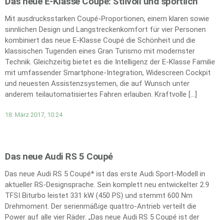
Das neue E-Klasse Coupé: Stilvoll und sportlich
Mit ausdrucksstarken Coupé-Proportionen, einem klaren sowie
sinnlichen Design und Langstreckenkomfort für vier Personen
kombiniert das neue E‑Klasse Coupé die Schönheit und die
klassischen Tugenden eines Gran Turismo mit modernster
Technik. Gleichzeitig bietet es die Intelligenz der E‑Klasse Familie
mit umfassender Smartphone-Integration, Widescreen Cockpit
und neuesten Assistenzsystemen, die auf Wunsch unter
anderem teilautomatisiertes Fahren erlauben. Kraftvolle […]
18. März 2017, 10:24
Das neue Audi RS 5 Coupé
Das neue Audi RS 5 Coupé* ist das erste Audi Sport-Modell in
aktueller RS-Designsprache. Sein komplett neu entwickelter 2.9
TFSI Biturbo leistet 331 kW (450 PS) und stemmt 600 Nm
Drehmoment. Der serienmäßige quattro-Antrieb verteilt die
Power auf alle vier Räder. „Das neue Audi RS 5 Coupé ist der