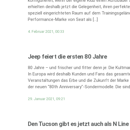
konfigurieren, wenn der eigene Klub einen Autobauer 
erhielten deshalb jetzt die Gelegenheit, ihren perfe
speziell eingerichteten Raum auf dem Trainingsgeländ
Performance-Marke von Seat als […]
4. Februar 2021, 00:33
Jeep feiert die ersten 80 Jahre
80 Jahre – und frischer und fitter denn je: Die Kultm
In Europa wird deshalb Kunden und Fans das gesamte
Veranstaltungen das Erbe und die Zukunft der Marke 
der neuen "80th Anniversary"-Sondermodelle. Die sind 
29. Januar 2021, 09:21
Den Tucson gibt es jetzt auch als N Line