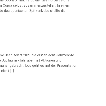
als Sponsor hat. 19 Spieler des FC Barcelona
kten Cupra selbst zusammenzustellen. In einem
e des spanischen Spitzenklubs stellte die
arke Jeep feiert 2021 die ersten acht Jahrzehnte.
 Jubiläums-Jahr über mit Aktionen und
näher gebracht. Los geht es mit der Präsentation
nicht […]