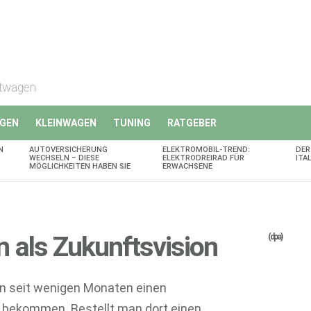
rtwagen
GEN
KLEINWAGEN
TUNING
RATGEBER
N
AUTOVERSICHERUNG
ELEKTROMOBIL-TREND:
DER
WECHSELN – DIESE
ELEKTRODREIRAD FÜR
ITA
MÖGLICHKEITEN HABEN SIE
ERWACHSENE
 als Zukunftsvision
(dpa)
an seit wenigen Monaten einen
 bekommen. Bestellt man dort einen