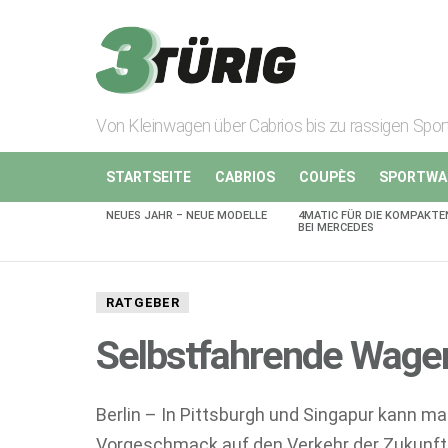
Von Kleinwagen über Cabrios bis zu rassigen Spo
STARTSEITE
CABRIOS
COUPÈS
SPORTWA
NEUES JAHR – NEUE MODELLE
4MATIC FÜR DIE KOMPAKTE
AKTUELLES
BEI MERCEDES
RATGEBER
Selbstfahrende Wagen
Berlin – In Pittsburgh und Singapur kann m
Vorgeschmack auf den Verkehr der Zukunft