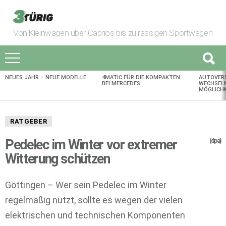
Von Kleinwagen über Cabrios bis zu rassigen Sportwagen
NEUES JAHR – NEUE MODELLE
4MATIC FÜR DIE KOMPAKTEN
AUTOVER
AKTUELLES
BEI MERCEDES
WECHSELN
MÖGLICHK
RATGEBER
Pedelec im Winter vor extremer
(dpa)
Witterung schützen
Göttingen – Wer sein Pedelec im Winter
regelmäßig nutzt, sollte es wegen der vielen
elektrischen und technischen Komponenten