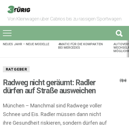
Von Kleinwagen über Cabrios bis zu rassigen Sportwagen
NEUES JAHR – NEUE MODELLE
4MATIC FÜR DIE KOMPAKTEN
AUTOVER
AKTUELLES
BEI MERCEDES
WECHSELN
MÖGLICHK
RATGEBER
Radweg nicht geräumt: Radler
(dpa)
dürfen auf Straße ausweichen
München – Manchmal sind Radwege voller
Schnee und Eis. Radler müssen dann nicht
ihre Gesundheit riskieren, sondern dürfen auf