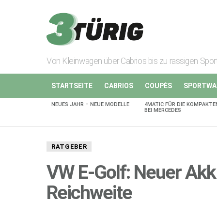
Von Kleinwagen über Cabrios bis zu rassigen Spo
STARTSEITE
CABRIOS
COUPÈS
SPORTWA
NEUES JAHR – NEUE MODELLE
4MATIC FÜR DIE KOMPAKTE
AKTUELLES
BEI MERCEDES
RATGEBER
VW E-Golf: Neuer Akku
Reichweite