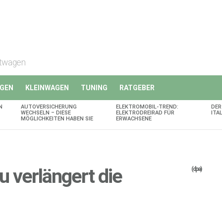
rtwagen
GEN
KLEINWAGEN
TUNING
RATGEBER
N
AUTOVERSICHERUNG
ELEKTROMOBIL-TREND:
DER
WECHSELN – DIESE
ELEKTRODREIRAD FÜR
ITA
MÖGLICHKEITEN HABEN SIE
ERWACHSENE
 verlängert die
(dpa)