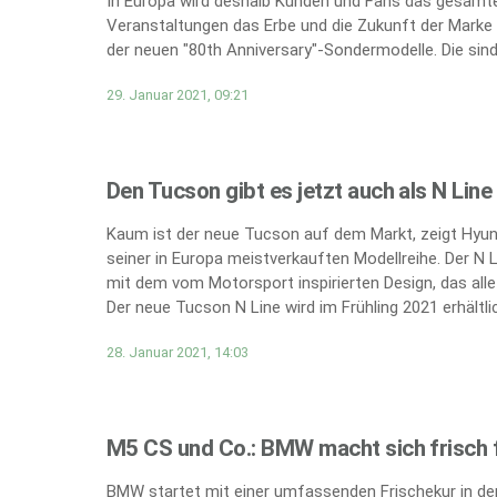
In Europa wird deshalb Kunden und Fans das gesamte
Veranstaltungen das Erbe und die Zukunft der Marke 
der neuen "80th Anniversary"-Sondermodelle. Die sind 
29. Januar 2021, 09:21
Den Tucson gibt es jetzt auch als N Line
Kaum ist der neue Tucson auf dem Markt, zeigt Hyund
seiner in Europa meistverkauften Modellreihe. Der N 
mit dem vom Motorsport inspirierten Design, das all
Der neue Tucson N Line wird im Frühling 2021 erhältlic
28. Januar 2021, 14:03
M5 CS und Co.: BMW macht sich frisch f
BMW startet mit einer umfassenden Frischekur in den