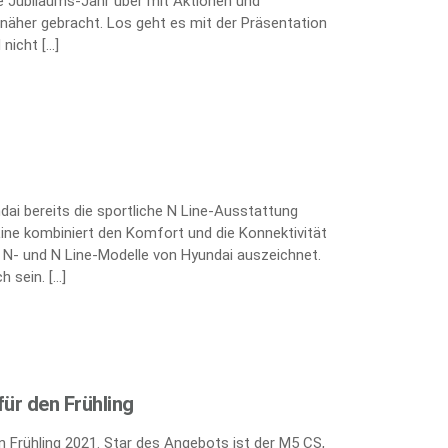
 Jubiläums-Jahr über mit Aktionen und
näher gebracht. Los geht es mit der Präsentation
nicht […]
ai bereits die sportliche N Line-Ausstattung
Line kombiniert den Komfort und die Konnektivität
e N- und N Line-Modelle von Hyundai auszeichnet.
h sein. […]
ür den Frühling
 Frühling 2021. Star des Angebots ist der M5 CS,