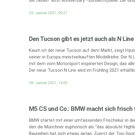
der neuen "80th Anniversary"-Sondermodelle. Die sind 
29. Januar 2021, 09:21
Den Tucson gibt es jetzt auch als N Line
Kaum ist der neue Tucson auf dem Markt, zeigt Hyund
seiner in Europa meistverkauften Modellreihe. Der N 
mit dem vom Motorsport inspirierten Design, das all
Der neue Tucson N Line wird im Frühling 2021 erhältlic
28. Januar 2021, 14:03
M5 CS und Co.: BMW macht sich frisch f
BMW startet mit einer umfassenden Frischekur in den
den die Münchner euphorisch als "das absolute Highli
Baureihen hat sich etwas getan. Zuerst der Top-Spor