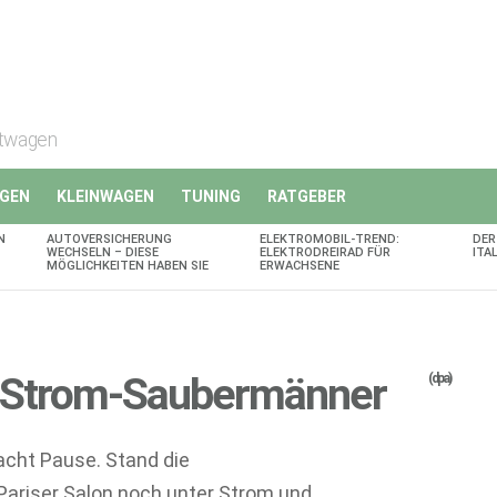
rtwagen
GEN
KLEINWAGEN
TUNING
RATGEBER
N
AUTOVERSICHERUNG
ELEKTROMOBIL-TREND:
DER
WECHSELN – DIESE
ELEKTRODREIRAD FÜR
ITA
MÖGLICHKEITEN HABEN SIE
ERWACHSENE
t Strom-Saubermänner
(dpa)
acht Pause. Stand die
Pariser Salon noch unter Strom und