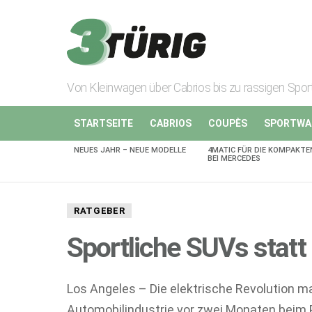
Von Kleinwagen über Cabrios bis zu rassigen Spo
STARTSEITE
CABRIOS
COUPÈS
SPORTWA
NEUES JAHR – NEUE MODELLE
4MATIC FÜR DIE KOMPAKTE
AKTUELLES
BEI MERCEDES
RATGEBER
Sportliche SUVs stat
Los Angeles – Die elektrische Revolution m
Automobilindustrie vor zwei Monaten beim 