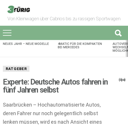
Von Kleinwagen über Cabrios bis zu rassigen Sportwagen
NEUES JAHR – NEUE MODELLE
4MATIC FÜR DIE KOMPAKTEN
AUTOVER
AKTUELLES
BEI MERCEDES
WECHSELN
MÖGLICHK
RATGEBER
Experte: Deutsche Autos fahren in
(dpa)
fünf Jahren selbst
Saarbrücken – Hochautomatisierte Autos,
deren Fahrer nur noch gelegentlich selbst
lenken müssen, wird es nach Ansicht eines