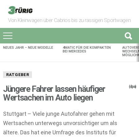
Von Kleinwagen über Cabrios bis zu rassigen Sportwagen
NEUES JAHR – NEUE MODELLE
4MATIC FÜR DIE KOMPAKTEN
AUTOVER
AKTUELLES
BEI MERCEDES
WECHSELN
MÖGLICHK
RATGEBER
Jüngere Fahrer lassen häufiger
(dpa)
Wertsachen im Auto liegen
Stuttgart – Viele junge Autofahrer gehen mit
Wertsachen unterwegs unvorsichtiger um als
ältere. Das hat eine Umfrage des Instituts für