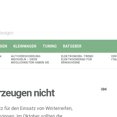
rtwagen
GEN
KLEINWAGEN
TUNING
RATGEBER
N
AUTOVERSICHERUNG
ELEKTROMOBIL-TREND:
DER
WECHSELN – DIESE
ELEKTRODREIRAD FÜR
ITA
MÖGLICHKEITEN HABEN SIE
ERWACHSENE
rzeugen nicht
(dpa)
 für den Einsatz von Winterreifen,
können. Im Oktober sollten die