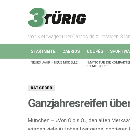
Von Kleinwagen über Cabrios bis zu rassigen Spo
STARTSEITE
CABRIOS
COUPÈS
SPORTWA
NEUES JAHR – NEUE MODELLE
4MATIC FÜR DIE KOMPAKTE
AKTUELLES
BEI MERCEDES
RATGEBER
Ganzjahresreifen übe
München – «Von O bis O», den alten Merksatz
würden viele Autobesitzer gerne ignorieren 