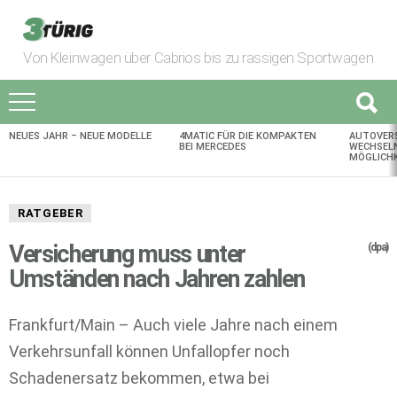
Von Kleinwagen über Cabrios bis zu rassigen Sportwagen
NEUES JAHR – NEUE MODELLE
4MATIC FÜR DIE KOMPAKTEN
AUTOVER
AKTUELLES
BEI MERCEDES
WECHSELN
MÖGLICHK
RATGEBER
Versicherung muss unter
(dpa)
Umständen nach Jahren zahlen
Frankfurt/Main – Auch viele Jahre nach einem
Verkehrsunfall können Unfallopfer noch
Schadenersatz bekommen, etwa bei