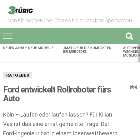
Von Kleinwagen über Cabrios bis zu rassigen Sportwagen
NEUES JAHR – NEUE MODELLE
4MATIC FÜR DIE KOMPAKTEN
AUTOVER
AKTUELLES
BEI MERCEDES
WECHSELN
MÖGLICHK
RATGEBER
Ford entwickelt Rollroboter fürs
(dpa)
Auto
Köln – Laufen oder laufen lassen? Für Kilian
Vas ist das eine ernst gemeinte Frage. Der
Ford-Ingenieur hat in einem Ideenwettbewerb