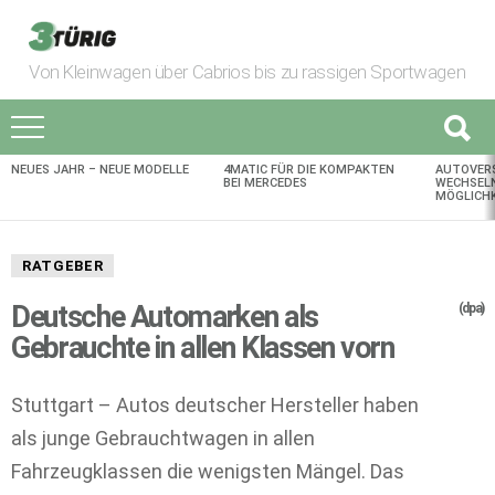
Von Kleinwagen über Cabrios bis zu rassigen Sportwagen
NEUES JAHR – NEUE MODELLE
4MATIC FÜR DIE KOMPAKTEN
AUTOVER
AKTUELLES
BEI MERCEDES
WECHSELN
MÖGLICHK
RATGEBER
Deutsche Automarken als
(dpa)
Gebrauchte in allen Klassen vorn
Stuttgart – Autos deutscher Hersteller haben
als junge Gebrauchtwagen in allen
Fahrzeugklassen die wenigsten Mängel. Das