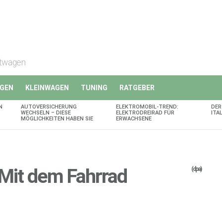
rtwagen
GEN
KLEINWAGEN
TUNING
RATGEBER
N
AUTOVERSICHERUNG
ELEKTROMOBIL-TREND:
DER
WECHSELN – DIESE
ELEKTRODREIRAD FÜR
ITA
MÖGLICHKEITEN HABEN SIE
ERWACHSENE
 Mit dem Fahrrad
(dpa)