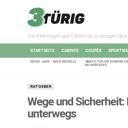
Von Kleinwagen über Cabrios bis zu rassigen Spo
STARTSEITE
CABRIOS
COUPÈS
SPORTWA
NEUES JAHR – NEUE MODELLE
4MATIC FÜR DIE KOMPAKTE
AKTUELLES
BEI MERCEDES
RATGEBER
Wege und Sicherheit:
unterwegs