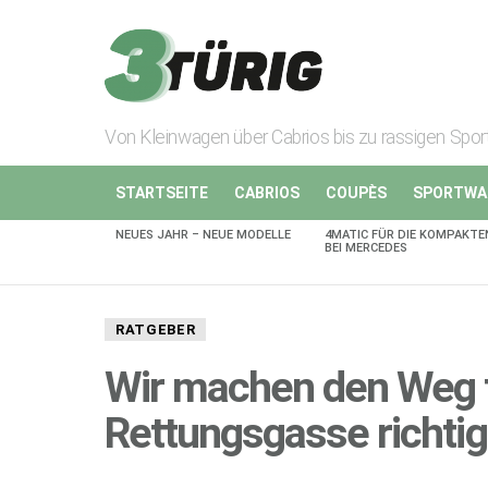
Von Kleinwagen über Cabrios bis zu rassigen Spo
STARTSEITE
CABRIOS
COUPÈS
SPORTWA
NEUES JAHR – NEUE MODELLE
4MATIC FÜR DIE KOMPAKTE
AKTUELLES
BEI MERCEDES
RATGEBER
Wir machen den Weg f
Rettungsgasse richtig