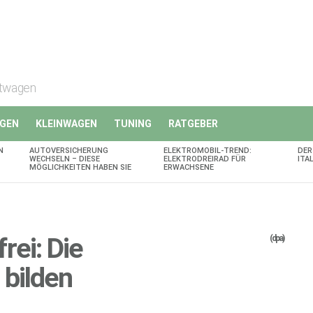
rtwagen
GEN
KLEINWAGEN
TUNING
RATGEBER
N
AUTOVERSICHERUNG
ELEKTROMOBIL-TREND:
DER
WECHSELN – DIESE
ELEKTRODREIRAD FÜR
ITA
MÖGLICHKEITEN HABEN SIE
ERWACHSENE
rei: Die
(dpa)
 bilden