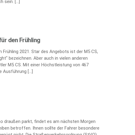
h sein. […]
ür den Frühling
 Frühling 2021. Star des Angebots ist der M5 CS,
ght" bezeichnen. Aber auch in vielen anderen
tler M5 CS. Mit einer Höchstleistung von 467
te Ausführung […]
uto draußen parkt, findet es am nächsten Morgen
heiben betroffen. Ihnen sollte der Fahrer besondere
enügt nicht. Die Straßenverkehrsordnung (StVO)