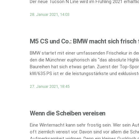
Der neue Tucson N Line wird im Frühling 2021 erhältlic
28. Januar 2021, 14:03
M5 CS und Co.: BMW macht sich frisch f
BMW startet mit einer umfassenden Frischekur in den
den die Münchner euphorisch als "das absolute Highli
Baureihen hat sich etwas getan. Zuerst der Top-Spor
kW/635 PS ist er die leistungsstärkste und exklusivs
27. Januar 2021, 18:45
Wenn die Scheiben vereisen
Eine Winternacht kann sehr frostig sein. Wer sein A
oft ziemlich vereist vor. Davon sind vor allem die Sc
Aufmerksamkeit widmen. Denn ein kleines Guckloch g