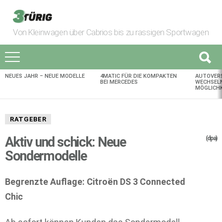
Von Kleinwagen über Cabrios bis zu rassigen Sportwagen
NEUES JAHR – NEUE MODELLE
4MATIC FÜR DIE KOMPAKTEN
AUTOVER
AKTUELLES
BEI MERCEDES
WECHSELN
MÖGLICHK
RATGEBER
Aktiv und schick: Neue
(dpa)
Sondermodelle
Begrenzte Auflage: Citroën DS 3 Connected
Chic