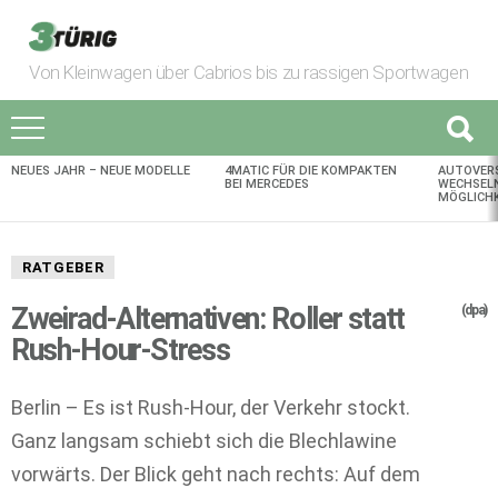
Von Kleinwagen über Cabrios bis zu rassigen Sportwagen
NEUES JAHR – NEUE MODELLE
4MATIC FÜR DIE KOMPAKTEN
AUTOVER
AKTUELLES
BEI MERCEDES
WECHSELN
MÖGLICHK
RATGEBER
Zweirad-Alternativen: Roller statt
(dpa)
Rush-Hour-Stress
Berlin – Es ist Rush-Hour, der Verkehr stockt.
Ganz langsam schiebt sich die Blechlawine
vorwärts. Der Blick geht nach rechts: Auf dem