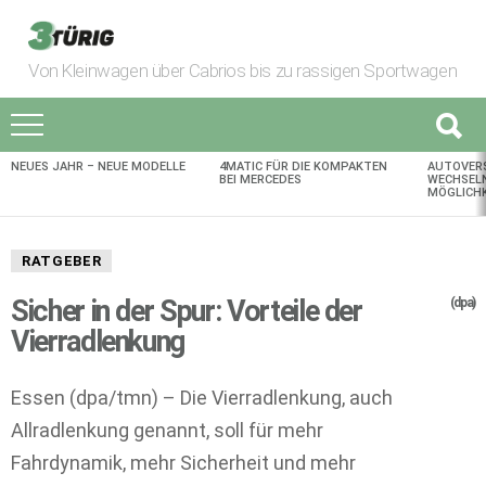
Von Kleinwagen über Cabrios bis zu rassigen Sportwagen
NEUES JAHR – NEUE MODELLE
4MATIC FÜR DIE KOMPAKTEN
AUTOVER
AKTUELLES
BEI MERCEDES
WECHSELN
MÖGLICHK
RATGEBER
Sicher in der Spur: Vorteile der
(dpa)
Vierradlenkung
Essen (dpa/tmn) – Die Vierradlenkung, auch
Allradlenkung genannt, soll für mehr
Fahrdynamik, mehr Sicherheit und mehr