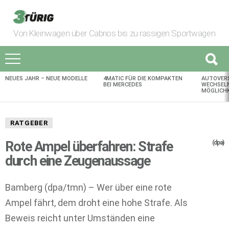
Von Kleinwagen über Cabrios bis zu rassigen Sportwagen
NEUES JAHR – NEUE MODELLE
4MATIC FÜR DIE KOMPAKTEN
AUTOVER
AKTUELLES
BEI MERCEDES
WECHSELN
MÖGLICHK
RATGEBER
Rote Ampel überfahren: Strafe
(dpa)
durch eine Zeugenaussage
Bamberg (dpa/tmn) – Wer über eine rote
Ampel fährt, dem droht eine hohe Strafe. Als
Beweis reicht unter Umständen eine