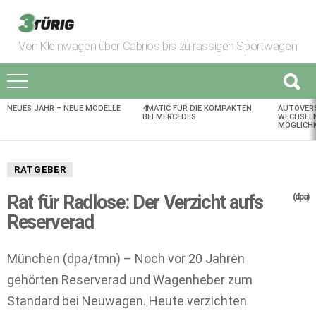
Von Kleinwagen über Cabrios bis zu rassigen Sportwagen
NEUES JAHR – NEUE MODELLE
4MATIC FÜR DIE KOMPAKTEN
AUTOVER
AKTUELLES
BEI MERCEDES
WECHSELN
MÖGLICHK
RATGEBER
Rat für Radlose: Der Verzicht aufs
(dpa)
Reserverad
München (dpa/tmn) – Noch vor 20 Jahren
gehörten Reserverad und Wagenheber zum
Standard bei Neuwagen. Heute verzichten