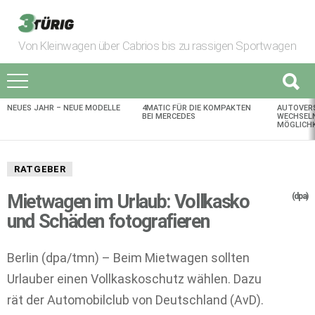
Von Kleinwagen über Cabrios bis zu rassigen Sportwagen
NEUES JAHR – NEUE MODELLE
4MATIC FÜR DIE KOMPAKTEN
AUTOVER
AKTUELLES
BEI MERCEDES
WECHSELN
MÖGLICHK
RATGEBER
Mietwagen im Urlaub: Vollkasko
(dpa)
und Schäden fotografieren
Berlin (dpa/tmn) – Beim Mietwagen sollten
Urlauber einen Vollkaskoschutz wählen. Dazu
rät der Automobilclub von Deutschland (AvD).