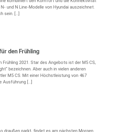
Line kombiniert den Komfort und die Konnektivität
e N- und N Line-Modelle von Hyundai auszeichnet.
h sein. […]
ür den Frühling
 Frühling 2021. Star des Angebots ist der M5 CS,
ght" bezeichnen. Aber auch in vielen anderen
tler M5 CS. Mit einer Höchstleistung von 467
te Ausführung […]
uto draußen parkt, findet es am nächsten Morgen