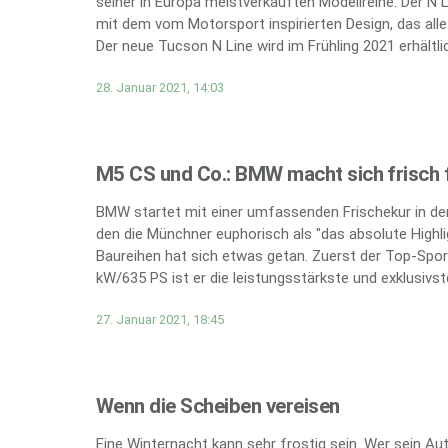
seiner in Europa meistverkauften Modellreihe. Der N 
mit dem vom Motorsport inspirierten Design, das all
Der neue Tucson N Line wird im Frühling 2021 erhältlic
28. Januar 2021, 14:03
M5 CS und Co.: BMW macht sich frisch f
BMW startet mit einer umfassenden Frischekur in den
den die Münchner euphorisch als "das absolute Highli
Baureihen hat sich etwas getan. Zuerst der Top-Spor
kW/635 PS ist er die leistungsstärkste und exklusivs
27. Januar 2021, 18:45
Wenn die Scheiben vereisen
Eine Winternacht kann sehr frostig sein. Wer sein A