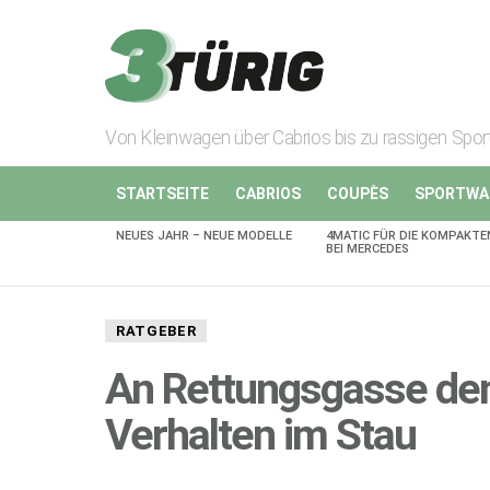
Von Kleinwagen über Cabrios bis zu rassigen Spo
STARTSEITE
CABRIOS
COUPÈS
SPORTWA
NEUES JAHR – NEUE MODELLE
4MATIC FÜR DIE KOMPAKTE
AKTUELLES
BEI MERCEDES
RATGEBER
An Rettungsgasse den
Verhalten im Stau