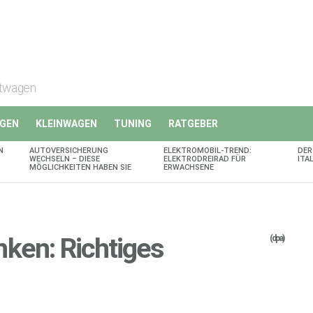
rtwagen
GEN
KLEINWAGEN
TUNING
RATGEBER
N
AUTOVERSICHERUNG
ELEKTROMOBIL-TREND:
DER
WECHSELN – DIESE
ELEKTRODREIRAD FÜR
ITA
MÖGLICHKEITEN HABEN SIE
ERWACHSENE
ken: Richtiges
(dpa)