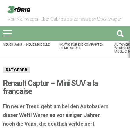
Von Kleinwagen über Cabrios bis zu rassigen Sportwagen
NEUES JAHR – NEUE MODELLE
4MATIC FÜR DIE KOMPAKTEN
AUTOVER
AKTUELLES
BEI MERCEDES
WECHSELN
MÖGLICHK
RATGEBER
Renault Captur – Mini SUV a la
francaise
Ein neuer Trend geht um bei den Autobauern
dieser Welt! Waren es vor einigen Jahren
noch die Vans, die deutlich verkleinert