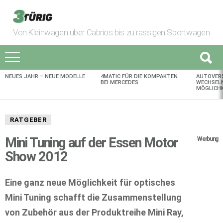
Von Kleinwagen über Cabrios bis zu rassigen Sportwagen
NEUES JAHR – NEUE MODELLE
4MATIC FÜR DIE KOMPAKTEN
AUTOVER
AKTUELLES
BEI MERCEDES
WECHSELN
MÖGLICHK
RATGEBER
Mini Tuning auf der Essen Motor
Werbung
Show 2012
Eine ganz neue Möglichkeit für optisches
Mini Tuning schafft die Zusammenstellung
von Zubehör aus der Produktreihe Mini Ray,