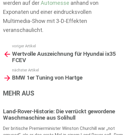
werden auf der
Automesse
anhand von
Exponaten und einer eindrucksvollen
Multimedia-Show mit 3-D-Effekten
veranschaulicht.
voriger Artikel
See
Wertvolle Auszeichnung für Hyundai ix35
more
FCEV
nächster Artikel
BMW 1er Tuning von Hartge
MEHR AUS
Land-Rover-Historie: Die verrückt gewordene
Waschmaschine aus Solihull
Der britische Premierminister Winston Churchill war „not
amused“, als er das erste Mal in einem Land Rover saß. Dem