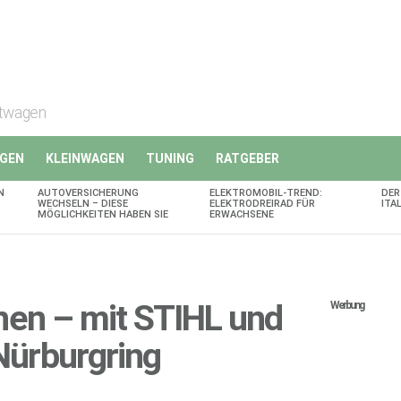
rtwagen
GEN
KLEINWAGEN
TUNING
RATGEBER
N
AUTOVERSICHERUNG
ELEKTROMOBIL-TREND:
DER
WECHSELN – DIESE
ELEKTRODREIRAD FÜR
ITA
MÖGLICHKEITEN HABEN SIE
ERWACHSENE
en – mit STIHL und
Werbung
ürburgring