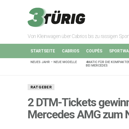
Von Kleinwagen über Cabrios bis zu rassigen Spo
STARTSEITE
CABRIOS
COUPÈS
SPORTWA
NEUES JAHR – NEUE MODELLE
4MATIC FÜR DIE KOMPAKTE
AKTUELLES
BEI MERCEDES
RATGEBER
2 DTM-Tickets gewinn
Mercedes AMG zum N