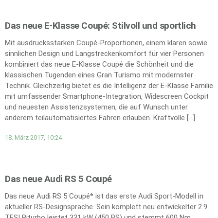
Das neue E-Klasse Coupé: Stilvoll und sportlich
Mit ausdrucksstarken Coupé-Proportionen, einem klaren sowie
sinnlichen Design und Langstreckenkomfort für vier Personen
kombiniert das neue E‑Klasse Coupé die Schönheit und die
klassischen Tugenden eines Gran Turismo mit modernster
Technik. Gleichzeitig bietet es die Intelligenz der E‑Klasse Familie
mit umfassender Smartphone-Integration, Widescreen Cockpit
und neuesten Assistenzsystemen, die auf Wunsch unter
anderem teilautomatisiertes Fahren erlauben. Kraftvolle […]
18. März 2017, 10:24
Das neue Audi RS 5 Coupé
Das neue Audi RS 5 Coupé* ist das erste Audi Sport-Modell in
aktueller RS-Designsprache. Sein komplett neu entwickelter 2.9
TFSI Biturbo leistet 331 kW (450 PS) und stemmt 600 Nm