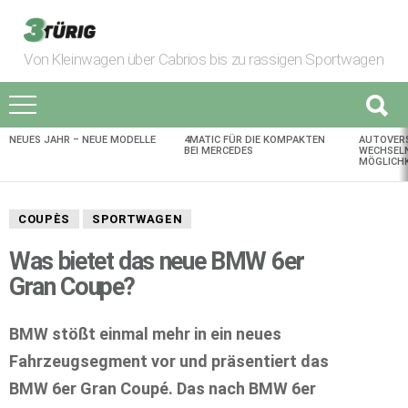
Von Kleinwagen über Cabrios bis zu rassigen Sportwagen
NEUES JAHR – NEUE MODELLE
4MATIC FÜR DIE KOMPAKTEN
AUTOVER
AKTUELLES
BEI MERCEDES
WECHSELN
MÖGLICHK
COUPÈS
SPORTWAGEN
Was bietet das neue BMW 6er
Gran Coupe?
BMW stößt einmal mehr in ein neues
Fahrzeugsegment vor und präsentiert das
BMW 6er Gran Coupé. Das nach BMW 6er