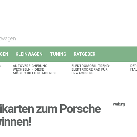
rtwagen
GEN
KLEINWAGEN
TUNING
RATGEBER
N
AUTOVERSICHERUNG
ELEKTROMOBIL-TREND:
DER
WECHSELN – DIESE
ELEKTRODREIRAD FÜR
ITA
MÖGLICHKEITEN HABEN SIE
ERWACHSENE
eikarten zum Porsche
Werbung
winnen!