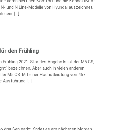
Line kombiniert den Komfort und die Konnektivität
e N- und N Line-Modelle von Hyundai auszeichnet.
h sein. […]
ür den Frühling
 Frühling 2021. Star des Angebots ist der M5 CS,
ght" bezeichnen. Aber auch in vielen anderen
tler M5 CS. Mit einer Höchstleistung von 467
te Ausführung […]
uto draußen parkt, findet es am nächsten Morgen