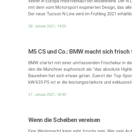
seiner in Europa meistverkauften Modellreihe. Der N 
mit dem vom Motorsport inspirierten Design, das all
Der neue Tucson N Line wird im Frühling 2021 erhältlic
28. Januar 2021, 14:03
M5 CS und Co.: BMW macht sich frisch f
BMW startet mit einer umfassenden Frischekur in den
den die Münchner euphorisch als "das absolute Highli
Baureihen hat sich etwas getan. Zuerst der Top-Spor
kW/635 PS ist er die leistungsstärkste und exklusivs
27. Januar 2021, 18:45
Wenn die Scheiben vereisen
Eine Winternacht kann sehr frostig sein. Wer sein A