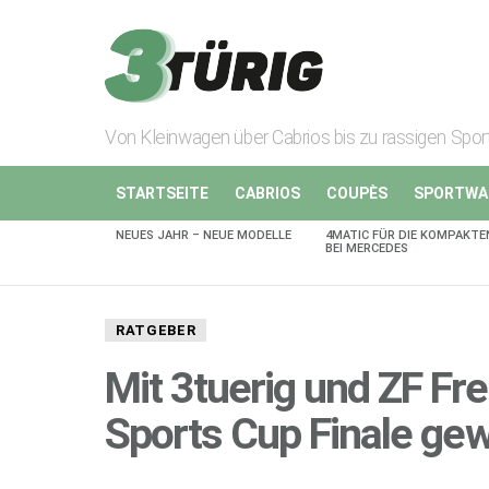
Von Kleinwagen über Cabrios bis zu rassigen Spo
STARTSEITE
CABRIOS
COUPÈS
SPORTWA
NEUES JAHR – NEUE MODELLE
4MATIC FÜR DIE KOMPAKTE
AKTUELLES
BEI MERCEDES
RATGEBER
Mit 3tuerig und ZF Fr
Sports Cup Finale ge