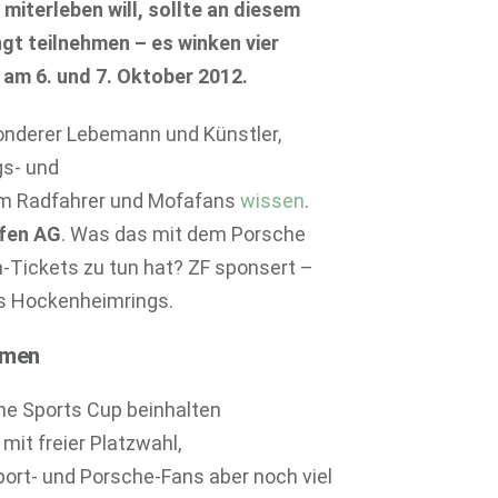
miterleben will, sollte an diesem
gt teilnehmen – es
winken vier
 am 6. und 7. Oktober 2012.
onderer Lebemann und Künstler,
gs- und
lem Radfahrer und Mofafans
wissen
.
afen AG
. Was das mit dem Porsche
-Tickets zu tun hat? ZF sponsert –
es Hockenheimrings.
mmen
che Sports Cup beinhalten
mit freier Platzwahl,
ort- und Porsche-Fans aber noch viel