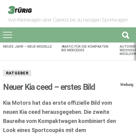
Von Kleinwagen über Cabrios bis zu rassigen Sportwagen
NEUES JAHR – NEUE MODELLE
4MATIC FÜR DIE KOMPAKTEN
AUTOVER
AKTUELLES
BEI MERCEDES
WECHSELN
MÖGLICHK
RATGEBER
Neuer Kia ceed – erstes Bild
Werbung
Kia Motors hat das erste offizielle Bild vom
neuen Kia ceed herausgegeben. Die zweite
Baureihe vom Kompaktwagen kombiniert den
Look eines Sportcoupés mit dem