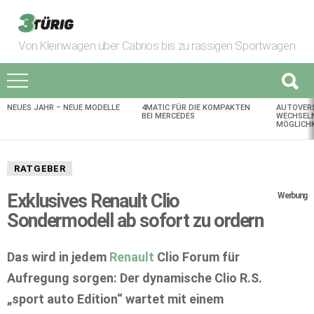
Von Kleinwagen über Cabrios bis zu rassigen Sportwagen
NEUES JAHR – NEUE MODELLE
4MATIC FÜR DIE KOMPAKTEN
AUTOVER
AKTUELLES
BEI MERCEDES
WECHSELN
MÖGLICHK
RATGEBER
Exklusives Renault Clio
Werbung
Sondermodell ab sofort zu ordern
Das wird in jedem
Renault
Clio Forum für
Aufregung sorgen: Der dynamische Clio R.S.
„sport auto Edition“ wartet mit einem