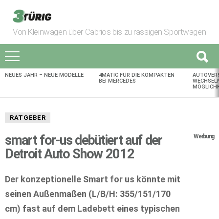
Von Kleinwagen über Cabrios bis zu rassigen Sportwagen
NEUES JAHR – NEUE MODELLE
4MATIC FÜR DIE KOMPAKTEN
AUTOVER
AKTUELLES
BEI MERCEDES
WECHSELN
MÖGLICHK
RATGEBER
smart for-us debütiert auf der
Werbung
Detroit Auto Show 2012
Der konzeptionelle Smart for us könnte mit
seinen Außenmaßen (L/B/H: 355/151/170
cm) fast auf dem Ladebett eines typischen