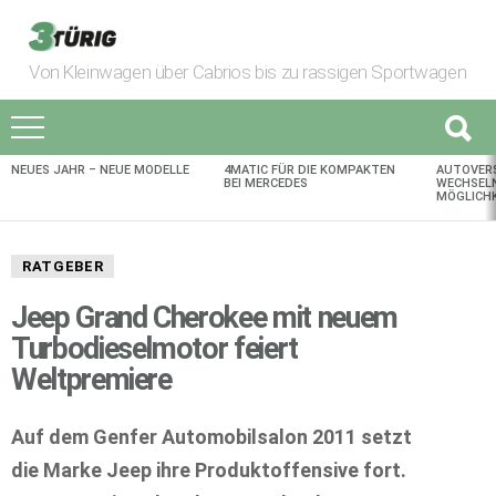
Von Kleinwagen über Cabrios bis zu rassigen Sportwagen
NEUES JAHR – NEUE MODELLE
4MATIC FÜR DIE KOMPAKTEN
AUTOVER
AKTUELLES
BEI MERCEDES
WECHSELN
MÖGLICHK
RATGEBER
Jeep Grand Cherokee mit neuem
Turbodieselmotor feiert
Weltpremiere
Auf dem Genfer Automobilsalon 2011 setzt
die Marke Jeep ihre Produktoffensive fort.