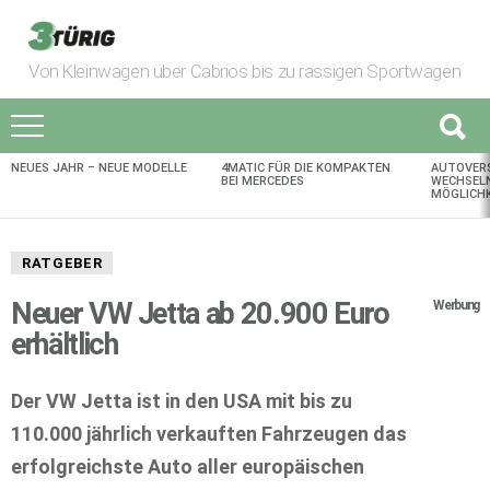
Von Kleinwagen über Cabrios bis zu rassigen Sportwagen
NEUES JAHR – NEUE MODELLE
4MATIC FÜR DIE KOMPAKTEN
AUTOVER
AKTUELLES
BEI MERCEDES
WECHSELN
MÖGLICHK
RATGEBER
Neuer VW Jetta ab 20.900 Euro
Werbung
erhältlich
Der VW Jetta ist in den USA mit bis zu
110.000 jährlich verkauften Fahrzeugen das
erfolgreichste Auto aller europäischen