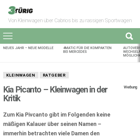
Von Kleinwagen über Cabrios bis zu rassigen Sportwagen
NEUES JAHR – NEUE MODELLE
4MATIC FÜR DIE KOMPAKTEN
AUTOVER
AKTUELLES
BEI MERCEDES
WECHSELN
MÖGLICHK
KLEINWAGEN
RATGEBER
Kia Picanto – Kleinwagen in der
Werbung
Kritik
Zum Kia Pivcanto gibt im Folgenden keine
mäßigen Kalauer über seinen Namen –
immerhin betrachten viele Damen den