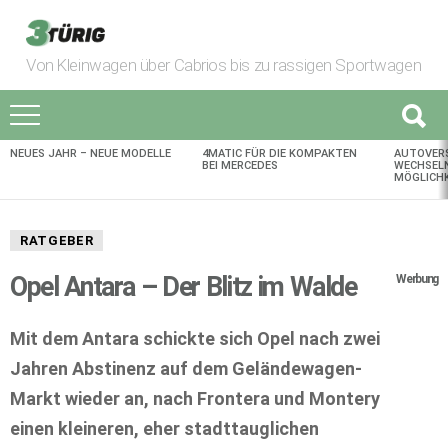
Von Kleinwagen über Cabrios bis zu rassigen Sportwagen
NEUES JAHR – NEUE MODELLE
4MATIC FÜR DIE KOMPAKTEN
AUTOVER
AKTUELLES
BEI MERCEDES
WECHSELN
MÖGLICHK
RATGEBER
Opel Antara – Der Blitz im Walde
Werbung
Mit dem Antara schickte sich Opel nach zwei
Jahren Abstinenz auf dem Geländewagen-
Markt wieder an, nach Frontera und Montery
einen kleineren, eher stadttauglichen