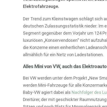
Elektrofahrzeuge.
Der Trend zum Kleinstwagen schlägt sich a
deutschen Zulassungsstatistik nieder: Im er
Segment gegenüber dem Vorjahr um 124 Proze
luxuriösen „Konservendosen“ nicht aufzuhal
die Konzerne einen einheitlichen Ladeansch
allmählich für ein Netz von Ladestationen.
Alles Mini von VW, auch das Elektroauto
Bei VW werden unter dem Projekt „New Smal
werden Mini-Fahrzeuge für alle Konzermarken
Baby-VW agiert dabei als
Nachfolger des L
Dreitürer, der mit geschickter Raumnutzu
Sitzen und noch Platz für Minimalgepäck
erm