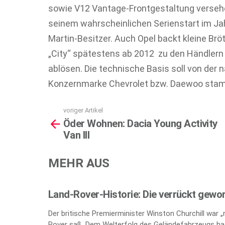
sowie V12 Vantage-Frontgestaltung versehe
seinem wahrscheinlichen Serienstart im Ja
Martin-Besitzer. Auch Opel backt kleine Bröt
„City“ spätestens ab 2012 zu den Händlern 
ablösen. Die technische Basis soll von der
Konzernmarke Chevrolet bzw. Daewoo sta
voriger Artikel
See
Öder Wohnen: Dacia Young Activity
more
Van III
MEHR AUS
Land-Rover-Historie: Die verrückt gewo
Der britische Premierminister Winston Churchill war 
Rover saß. Dem Welterfolg des Geländefahrzeugs hat