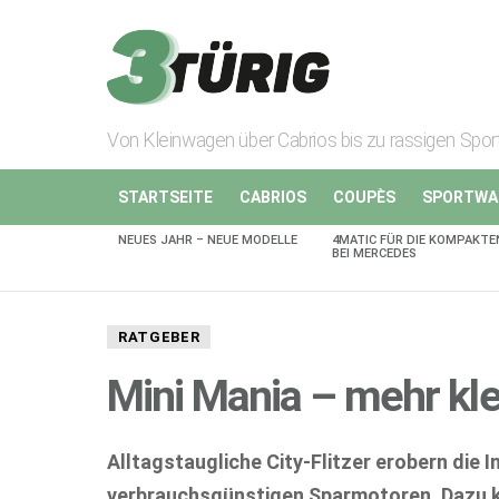
Von Kleinwagen über Cabrios bis zu rassigen Spo
STARTSEITE
CABRIOS
COUPÈS
SPORTWA
NEUES JAHR – NEUE MODELLE
4MATIC FÜR DIE KOMPAKTE
AKTUELLES
BEI MERCEDES
RATGEBER
Mini Mania – mehr kle
Alltagstaugliche City-Flitzer erobern die 
verbrauchsgünstigen Sparmotoren. Dazu k