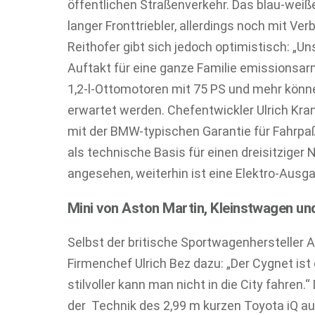
öffentlichen Straßenverkehr. Das blau-weiß
langer Fronttriebler, allerdings noch mit V
Reithofer gibt sich jedoch optimistisch: „Un
Auftakt für eine ganze Familie emissionsa
1,2-l-Ottomotoren mit 75 PS und mehr könn
erwartet werden. Chefentwickler Ulrich Kran
mit der BMW-typischen Garantie für Fahrpa
als technische Basis für einen dreisitziger 
angesehen, weiterhin ist eine Elektro-Ausga
Mini von Aston Martin, Kleinstwagen un
Selbst der britische Sportwagenhersteller A
Firmenchef Ulrich Bez dazu: „Der Cygnet ist
stilvoller kann man nicht in die City fahren.
der Technik des 2,99 m kurzen Toyota iQ au