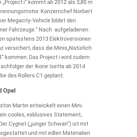
e „Project i“ kommt ab 2012 als 3,80 m
erbrennungsmotor. Konzernchef Norbert
ser Megacity-Vehicle bildet den
rmer Fahrzeuge.“ Nach aufgeladenen
en spätestens 2013 Elektroversionen
z versichert, dass die Minis„Natürlich
ß“ kommen. Das Project i wird zudem
Nachfolger der Ikone Isetta ab 2014
be des Rollers C1 geplant.
d Opel
ston Martin entwickelt einen Mini.
 ein cooles, exklusives Statement,
“ Der Cygnet („junger Schwan“) ist mit
sgestattet und mit edlen Materialien