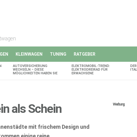
rtwagen
GEN
KLEINWAGEN
TUNING
RATGEBER
N
AUTOVERSICHERUNG
ELEKTROMOBIL-TREND:
DER
WECHSELN – DIESE
ELEKTRODREIRAD FÜR
ITA
MÖGLICHKEITEN HABEN SIE
ERWACHSENE
in als Schein
Werbung
Innenstädte mit frischem Design und
ommen einige reine