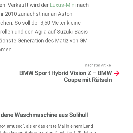
n. Verkauft wird der
Luxus-Mini
nach
hr 2010 zunächst nur an Aston
chen: So soll der 3,50 Meter kleine
rollen und den Agila auf Suzuki-Basis
 nächste Generation des Matiz von GM
mmen.
nächster Artikel
BMW Sport Hybrid Vision Z – BMW
Coupe mit Rätseln
rdene Waschmaschine aus Solihull
„not amused“, als er das erste Mal in einem Land
 das keinen Abbruch getan: Nach fast 70 Jahren