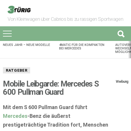
Von Kleinwagen über Cabrios bis zu rassigen Sportwagen
NEUES JAHR – NEUE MODELLE
4MATIC FÜR DIE KOMPAKTEN
AUTOVER
AKTUELLES
BEI MERCEDES
WECHSELN
MÖGLICHK
RATGEBER
Mobile Leibgarde: Mercedes S
Werbung
600 Pullman Guard
Mit dem S 600 Pullman Guard führt
Mercedes
-Benz die äußerst
prestigeträchtige Tradition fort, Menschen